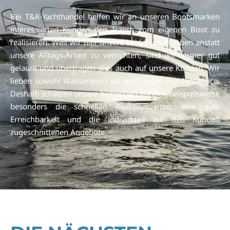
Bei T&R-Yachthandel helfen wir an unseren Bootsmarken
interessierten Kunden den Traum vom eigenen Boot zu
realisieren. Weil wir hier unsere Leidenschaft leben anstatt
unsere Alltags-Arbeit zu verrichten, sind wir immer gut
gelaunt und übertragen dies auch auf unsere Kunden. Wir
lieben sowohl Wassersport als auch guten Kundenservice.
Deshalb schätzen unsere bisherigen Kunden beispielsweise
besonders die schnellen Reaktionszeiten, eine gute
Erreichbarkeit und die individuell auf den Kunden
zugeschnittenen Angebote.