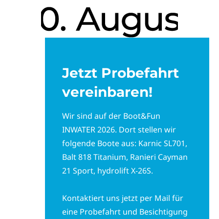
Jetzt Probefahrt
vereinbaren!
Wir sind auf der Boot&Fun
INWATER 2026. Dort stellen wir
folgende Boote aus: Karnic SL701,
Balt 818 Titanium, Ranieri Cayman
21 Sport, hydrolift X-26S.
Kontaktiert uns jetzt per Mail für
eine Probefahrt und Besichtigung