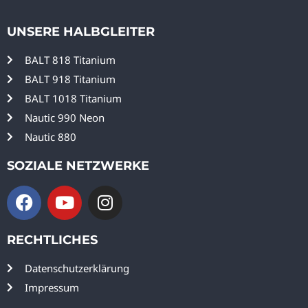
n
a
UNSERE HALBGLEITER
t
i
BALT 818 Titanium
v
BALT 918 Titanium
e
BALT 1018 Titanium
:
Nautic 990 Neon
Nautic 880
SOZIALE NETZWERKE
RECHTLICHES
Datenschutzerklärung
Impressum