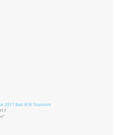
 2017 Balt 818 Titanium
017
en"